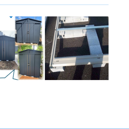
屋根仕様ガーデニング
物置土台ブロック。
物置 LEIS…
物置設置工事に欠かせないの
が、ブロックになります。関東
リジュー施工事例になり
近辺では、基本ブロックを半分
 新色アイボリーブラック
にした半ブロックと …
です。たくさん施工させ