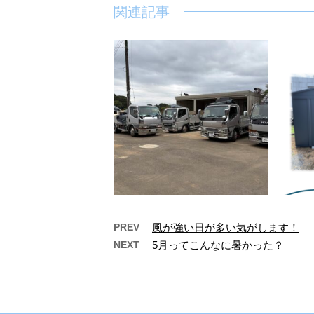
関連記事
PREV
風が強い日が多い気がします！
NEXT
5月ってこんなに暑かった？
ガレージ組立。
三角
普段、物置の組立工事がメイン
になるのですが、ガレージ車庫
最近の
の組立もおこなっています。 今
ます。
回の現場は、納 …
も素敵