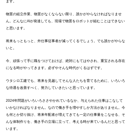
ます。
物置の組立作業、物置がなくならない限り、誰かがやらなければなりませ
ん。どんなにAIが発達しても、現場で物置をロボットが組むことはできない
と思います。
将来もっともっと、外仕事従事者が減ってくるでしょう。でも誰かがやらな
いと。
今、頑張って手に職をつけておけば、絶対にもてはやされ、重宝される存在
になる時がやってきます。必ずやそんな時代がくるはずです。
ウタシロ工建でも、将来を見越してそんな人たちを育てるために、いろいろ
な待遇を改善すべく、努力していきたいと思っています。
2024年問題がいろいろささやかれているなか、与えられた仕事はこなして
いかなければなりません。なので働き手を増やすしか方法がありません。今
も何とか切り抜け、将来年配者が増えてきても一定の仕事量をこなせる、そ
んな体制作りを、働き手の立場に立って、考える時が来ているんだと思って
います。