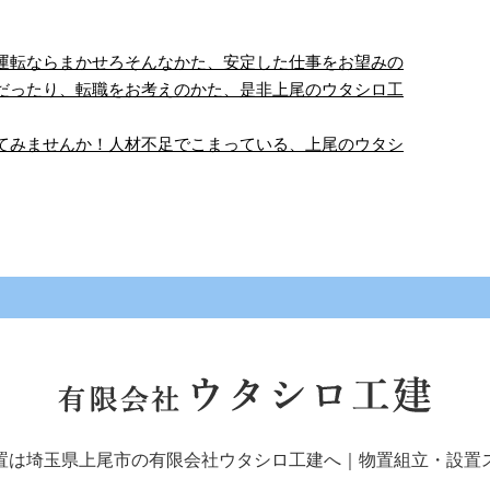
運転ならまかせろそんなかた、安定した仕事をお望みの
だったり、転職をお考えのかた、是非上尾のウタシロ工
仕事大好き
長野県で専属の社員とし
中！
て、物置組立スタッ…
てみませんか！人材不足でこまっている、上尾のウタシ
業、楽しいです。 大好き
埼玉県上尾市を拠点に、物置組
作業、家に帰っても継続
立設置工事に携わっている、ウ
スタッフの趣味の世界で
タシロ工建です。メーカー専属
す！ ベルフォー …
業者として、今年 …
置は埼玉県上尾市の有限会社ウタシロ工建へ｜物置組立・設置