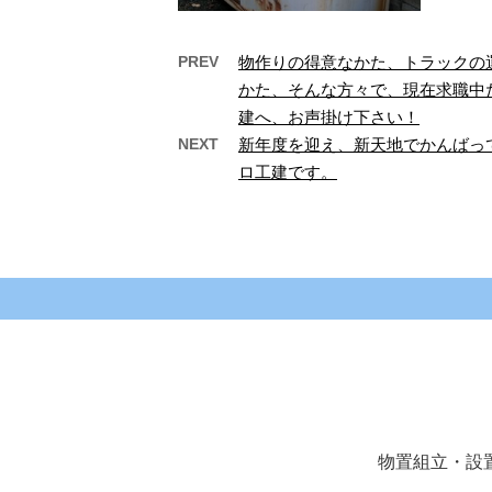
PREV
物作りの得意なかた、トラックの
かた、そんな方々で、現在求職中
古い物置解体後、同サイズ
建へ、お声掛け下さい！
の物置組立設置工…
NEXT
新年度を迎え、新天地でかんばっ
古い物置の解体作業です。20～
組立作
30年近く使った物の解体がメイ
な組立
ロ工建です。
ンなので、サビついてなんとか
中。
立っているよ …
物置組立・設