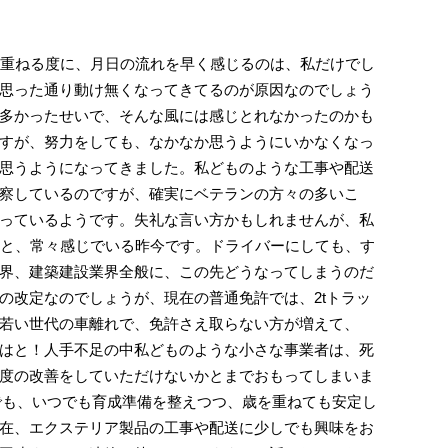
を重ねる度に、月日の流れを早く感じるのは、私だけでし
思った通り動け無くなってきてるのが原因なのでしょう
多かったせいで、そんな風には感じとれなかったのかも
すが、努力をしても、なかなか思うようにいかなくなっ
思うようになってきました。私どものような工事や配送
察しているのですが、確実にベテランの方々の多いこ
っているようです。失礼な言い方かもしれませんが、私
うと、常々感じでいる昨今です。ドライバーにしても、す
界、建築建設業界全般に、この先どうなってしまうのだ
の改定なのでしょうが、現在の普通免許では、2tトラッ
若い世代の車離れで、免許さえ取らない方が増えて、
はと！人手不足の中私どものような小さな事業者は、死
度の改善をしていただけないかとまでおもってしまいま
々でも、いつでも育成準備を整えつつ、歳を重ねても安定し
在、エクステリア製品の工事や配送に少しでも興味をお