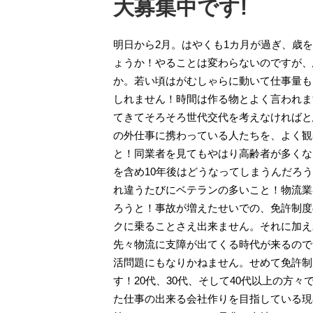
大募集中です!
明日から2月。はやくも1カ月が過ぎ、歳
ょうか！やることは変わらないのですが、
か。若い頃はがむしゃらに動いて仕事量も
しれません！時間は作る物とよく言われま
てきてそろそろ世代交代を考えなければと
の外仕事に携わっている人たちを、よく観
と！同業者を見てもやはり高齢者が多くな
を含め10年後はどうなってしまうんだろ
れ違うたびにベテランの多いこと！物流業
ろうと！事故が増えたせいでの、免許制度
クに乗ることさえ出来ません。それに加え
先々物流に支障が出てくる時代が来るので
活問題にもなりかねません。せめて免許制
す！20代、30代、そして40代以上の方
た仕事の出来る会社作りを目指している現