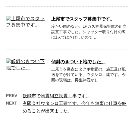
上尾市でスタッフ募集中です。
冷たい雨のなか、LPガス容器保管庫の組立
設置工事でした。シャッター取り付けの際
に1人ではきびしいのて …
傾斜のきつい下地でした。
上尾市を拠点にタクボ物置の、施工及び配
送をてがけている、ウタシロ工建です。今
回の現場は、再生砕石がし …
PREV
飯能市で物置組立設置工事です。
NEXT
有限会社ウタシロ工建です。今年も無事に仕事を納
めることが出来ました。